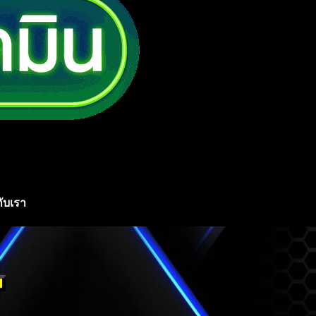
กับเรา