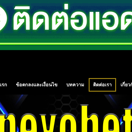
แรก
ข้อตกลงและเงื่อนไข
บทความ
ติดต่อเรา
เกี่ยว