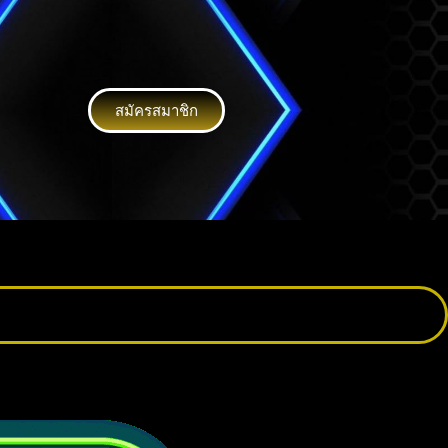
สมัครสมาชิก